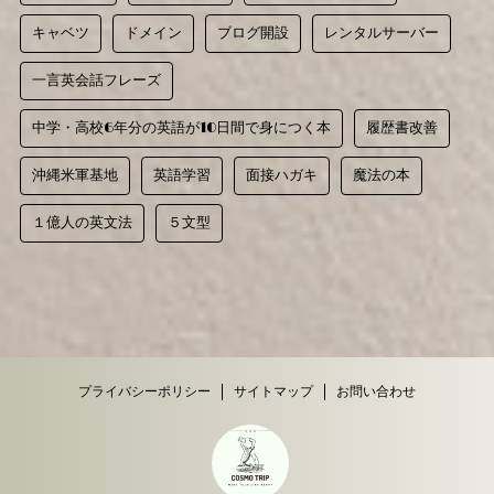
キャベツ
ドメイン
ブログ開設
レンタルサーバー
一言英会話フレーズ
中学・高校6年分の英語が10日間で身につく本
履歴書改善
沖縄米軍基地
英語学習
面接ハガキ
魔法の本
１億人の英文法
５文型
プライバシーポリシー
サイトマップ
お問い合わせ