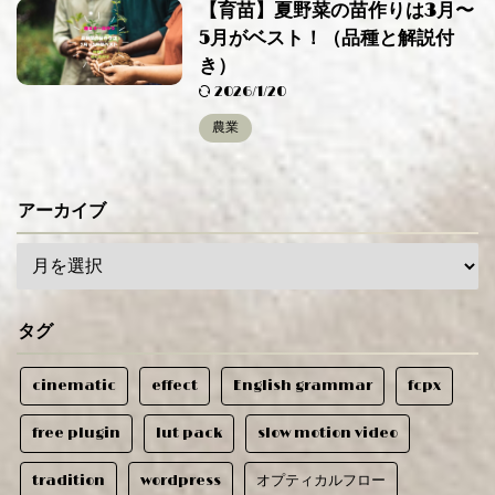
【育苗】夏野菜の苗作りは3月〜
5月がベスト！（品種と解説付
き）
2026/1/20
農業
アーカイブ
タグ
cinematic
effect
English grammar
fcpx
free plugin
lut pack
slow motion video
tradition
wordpress
オプティカルフロー