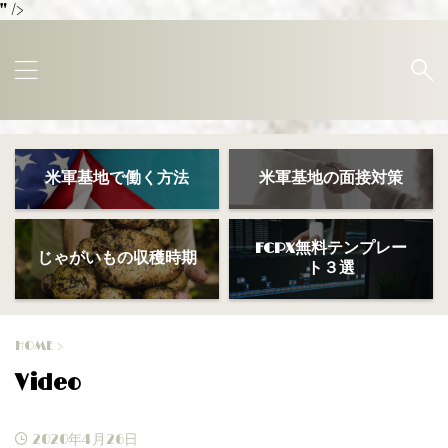
" />
米軍基地で働く方法
米軍基地の面接対策
FCPX無料テンプレー
じゃがいもの収穫時期
ト３選
HOME
>
Video
2020年4月26日