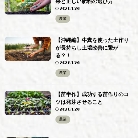
果と正しい肥料の選び方
2026/1/20
農業
【沖縄編】牛糞を使った土作り
が長持ちし土壌改善に繋が
る？！
2026/1/20
農業
【苗半作】成功する苗作りのコ
ツは発芽させること
2026/1/20
農業