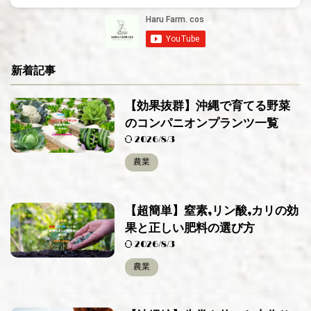
新着記事
【効果抜群】沖縄で育てる野菜
のコンパニオンプランツ一覧
2026/8/3
農業
【超簡単】窒素,リン酸,カリの効
果と正しい肥料の選び方
2026/8/3
農業