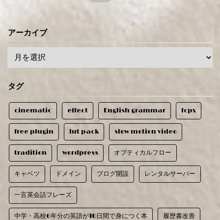
アーカイブ
タグ
cinematic
effect
English grammar
fcpx
free plugin
lut pack
slow motion video
tradition
wordpress
オプティカルフロー
キャベツ
ドメイン
ブログ開設
レンタルサーバー
一言英会話フレーズ
中学・高校6年分の英語が10日間で身につく本
履歴書改善