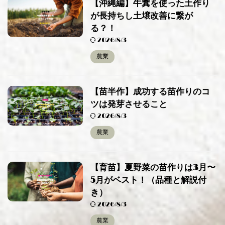
【沖縄編】牛糞を使った土作り
が長持ちし土壌改善に繋が
る？！
2026/8/3
農業
【苗半作】成功する苗作りのコ
ツは発芽させること
2026/8/3
農業
【育苗】夏野菜の苗作りは3月〜
5月がベスト！（品種と解説付
き）
2026/8/3
農業