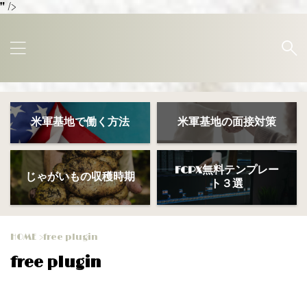
" />
米軍基地で働く方法
米軍基地の面接対策
FCPX無料テンプレー
じゃがいもの収穫時期
ト３選
HOME
>
free plugin
free plugin