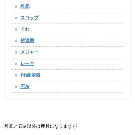
堆肥
スコップ
くわ
耕運機
メジャー
レーキ
Ph測定器
石灰
堆肥と石灰以外は農具になりますが