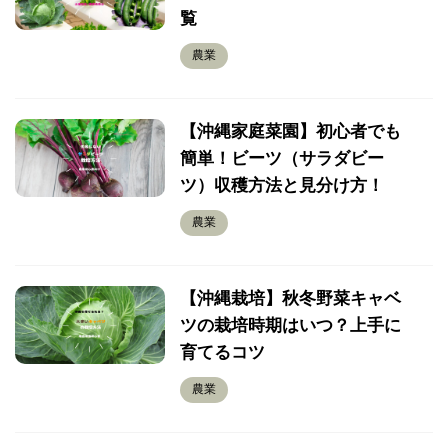
覧
農業
【沖縄家庭菜園】初心者でも
簡単！ビーツ（サラダビー
ツ）収穫方法と見分け方！
農業
【沖縄栽培】秋冬野菜キャベ
ツの栽培時期はいつ？上手に
育てるコツ
農業