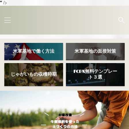
" />
米軍基地で働く方法
米軍基地の面接対策
FCPX無料テンプレー
じゃがいもの収穫時期
ト３選