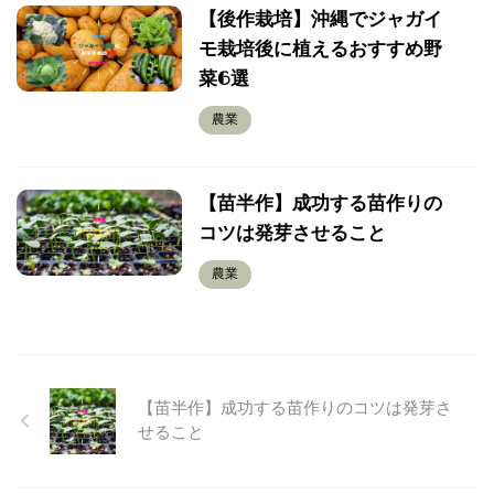
【後作栽培】沖縄でジャガイ
モ栽培後に植えるおすすめ野
菜6選
農業
【苗半作】成功する苗作りの
コツは発芽させること
農業
【苗半作】成功する苗作りのコツは発芽さ
せること