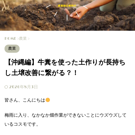
HOME
>
農業
>
農業
【沖縄編】牛糞を使った土作りが長持ち
し土壌改善に繋がる？！
2026年8月3日
皆さん、こんにちは
梅雨に入り、なかなか畑作業ができないことにウズウズして
いるコスモです。